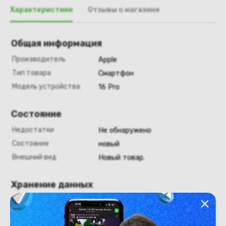
Характеристики
Отзывы о магазине
Общая информация
Производитель
Apple
Тип товара
Смартфон
Модель устройства
16 Pro
Состояние
Недостатки
Не обнаружено
Состояние
новый
Внешний вид
Новый товар.
Хранение данных
Емкость накопителя
128