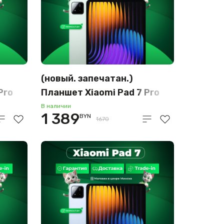
(новый. запечатан.)
Pro
Планшет Xiaomi Pad 7 Pro
)
8GB/128GB (зелёный)
В наличии
1 389
BYN
1670