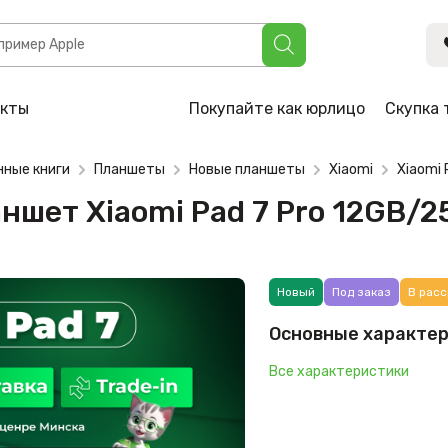
mi Pad 7 Pro 12GB/256GB (зелёный)
акты
Покупайте как юрлицо
Скупка 
нные книги
Планшеты
Новые планшеты
Xiaomi
Xiaomi 
аншет Xiaomi Pad 7 Pro 12GB/
Новый
Под заказ
В расс
Основные характе
Все характеристики