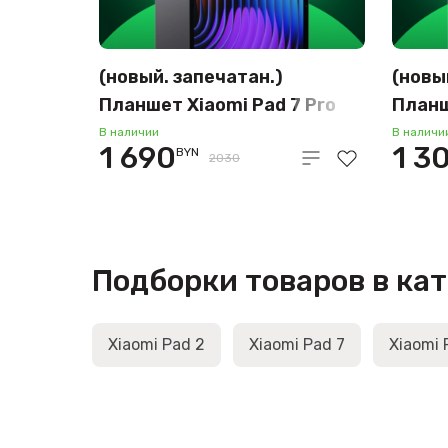
(новый. запечатан.)
(новы
Планшет Xiaomi Pad 7 Pro
Планш
12GB/512GB (темно-серый)
8GB/1
В наличии
В наличи
1 690
1 3
BYN
2030
Подборки товаров в ка
Xiaomi Pad 2
Xiaomi Pad 7
Xiaomi 