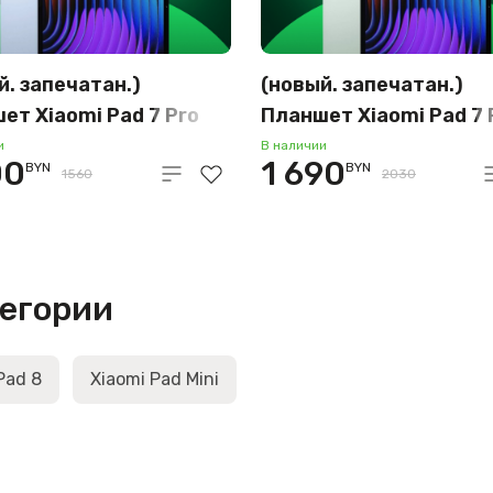
й. запечатан.)
(новый. запечатан.)
ет Xiaomi Pad 7 Pro
Планшет Xiaomi Pad 7 
28GB (голубой)
12GB/512GB (зелёный)
и
В наличии
00
1 690
BYN
BYN
1560
2030
тегории
Pad 8
Xiaomi Pad Mini