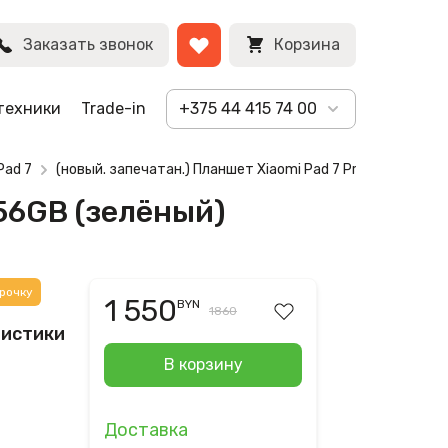
BYN
Заказать звонок
Корзина
техники
Trade-in
+375 44 415 74 00
Pad 7
(новый. запечатан.) Планшет Xiaomi Pad 7 Pro 12GB/256G
256GB (зелёный)
рочку
1 550
BYN
1860
ристики
В корзину
Доставка