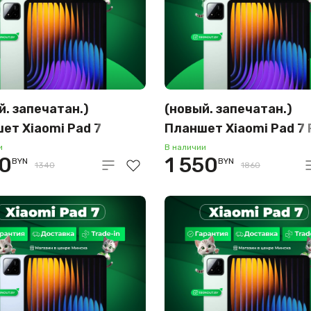
й. запечатан.)
(новый. запечатан.)
ет Xiaomi Pad 7
Планшет Xiaomi Pad 7 
256GB (зелёный)
12GB/256GB (зелёный
и
В наличии
60
1 550
BYN
BYN
1340
1860