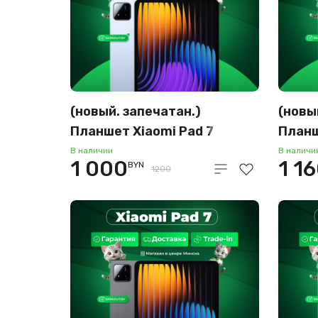
(новый. запечатан.)
(новы
Планшет Xiaomi Pad 7
Планш
8GB/256GB (голубой)
12GB/
В наличии
В наличи
1 000
1 1
BYN
1200