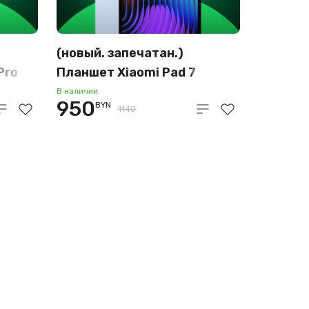
(новый. запечатан.)
Pro
Планшет Xiaomi Pad 7
8GB/128GB (голубой)
В наличии
950
BYN
1140