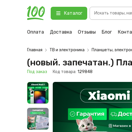
Поиск
(новый. запечатан.) Планшет Xiao
Каталог
товаров
123 Под заказ
Оплата
Доставка
Отзывы
Блог
Конт
Главная
ТВ и электроника
Планшеты, электро
(новый. запечатан.) Пл
Под заказ
Код товара:
129848