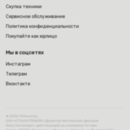
Скупка техники
Сервисное обслуживание
Политика конфиденциальности
Покупайте как юрлицо
Мы в соцсетях
Инстаграм
Телеграм
Вконтакте
© 2026 100nout.by,
ООО «СТОНОУТБУКОВ» Директор Метельский Дмитрий
Константинович, действующий на основании Устава.