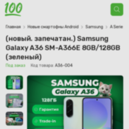
Поиск
товаров
Главная
Новые смартофны Android
Samsung
A Series
(новый. запечатан.) Samsung
Galaxy A36 SM-A366E 8GB/128GB
(зеленый)
Под заказ
Код товара:
A36-004