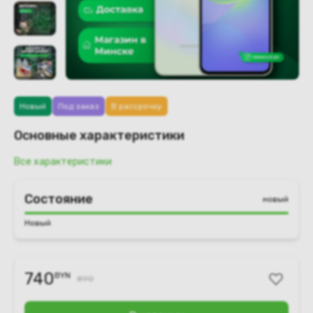
Новый
Под заказ
В рассрочку
Основные характеристики
Все характеристики
Состояние
новый
Новый
740
BYN
890