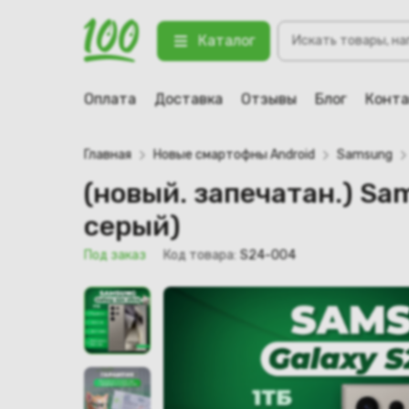
Поиск
(новый. запечатан.) Samsung Gal
Каталог
товаров
123 Под заказ
Оплата
Доставка
Отзывы
Блог
Конт
Главная
Новые смартофны Android
Samsung
(новый. запечатан.) Sa
серый)
Под заказ
Код товара:
S24-004