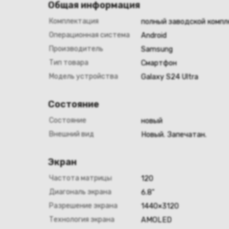
Общая информация
Комплектация
полный заводской компл
Операционная система
Android
Производитель
Samsung
Тип товара
Смартфон
Модель устройства
Galaxy S24 Ultra
Состояние
Состояние
новый
Внешний вид
Новый. Запечатан.
Экран
Частота матрицы
120
Диагональ экрана
6.8"
Разрешение экрана
1440×3120
Технология экрана
AMOLED