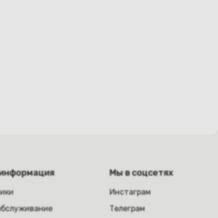
 информация
Мы в соцсетях
ники
Инстаграм
обслуживание
Телеграм