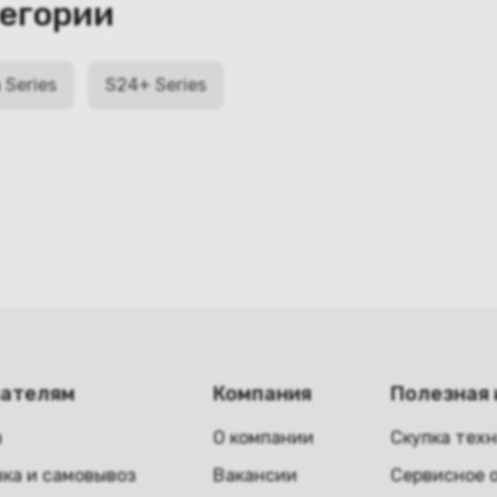
тегории
 Series
S24+ Series
пателям
Компания
Полезная
а
О компании
Скупка тех
ка и самовывоз
Вакансии
Сервисное 