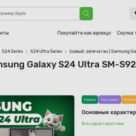
axy S24 Ultra SM-S928B 1 TB (титановый серый)
акты
Покупайте как юрлицо
Скупка 
S24 Series
S24 Ultra Series
(новый. запечатан.) Samsung Ga
msung Galaxy S24 Ultra SM-S9
Новый
Под заказ
В расс
Основные характе
Все характеристики