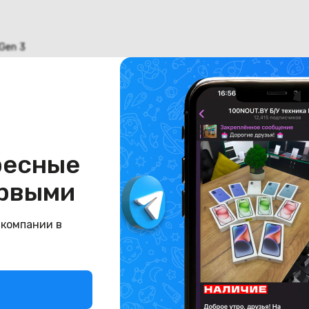
Gen 3
ресные
рвыми
 компании в