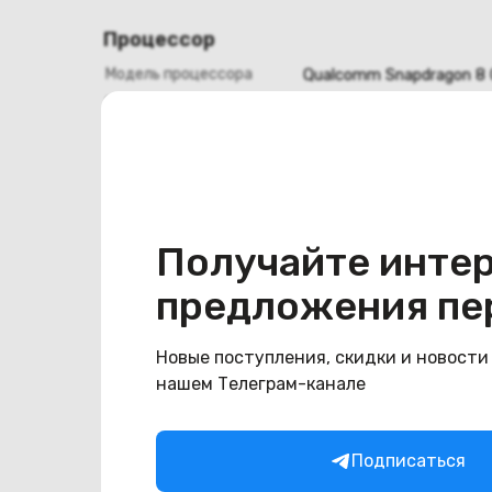
Процессор
Модель процессора
Qualcomm Snapdragon 8 
Процессор
Qualcomm
Оперативная память
Оперативная память
12
Получайте инте
Хранение данных
предложения пе
Емкость накопителя
1024
Конструкция
Новые поступления, скидки и новости
нашем Телеграм-канале
Цвет
титановый серый
Подписаться