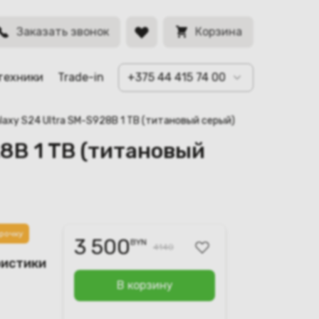
BYN
Заказать звонок
Корзина
техники
Trade-in
+375 44 415 74 00
laxy S24 Ultra SM-S928B 1 TB (титановый серый)
28B 1 TB (титановый
рочку
3 500
BYN
4140
ристики
В корзину