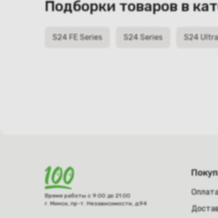
Подборки товаров в ка
S24 FE Series
S24 Series
S24 Ultra
Поку
Оплат
Время работы с 9:00 до 21:00
г. Минск, пр-т. Независимости, д.94
Достав