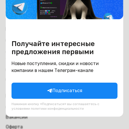
Рейтинг магазина:
4.6
из 5
Покупателям
Оплата
Получайте интересные
Доставка и самовывоз
предложения первыми
Trade-in
Новые поступления, скидки и новости
Отзывы
компании в нашем Телеграм-канале
Обмен и возврат
Подписаться
Компания
Нажимая кнопку «Подписаться» вы соглашаетесь с
О компании
условиями
политики конфиденциальности
Вакансии
Оферта