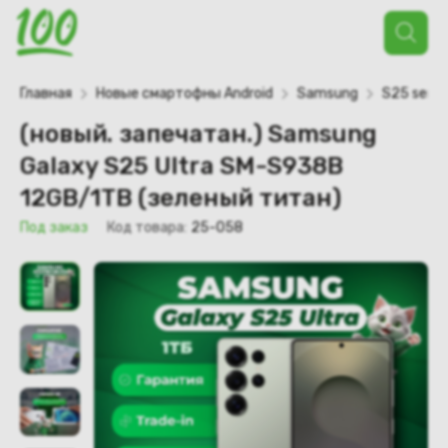
Поиск
товаров
Главная
Новые смартофны Android
Samsung
S25 serie
(новый. запечатан.) Samsung
Galaxy S25 Ultra SM-S938B
12GB/1TB (зеленый титан)
Под заказ
Код товара:
25-058