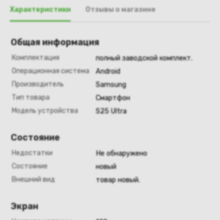
Характеристики
Отзывы о магазине
Общая информация
Комплектация
полный заводской комплект.
Операционная система
Android
Производитель
Samsung
Тип товара
Смартфон
Модель устройства
S25 Ultra
Состояние
Недостатки
Не обнаружено
Состояние
новый
Внешний вид
товар новый.
Экран