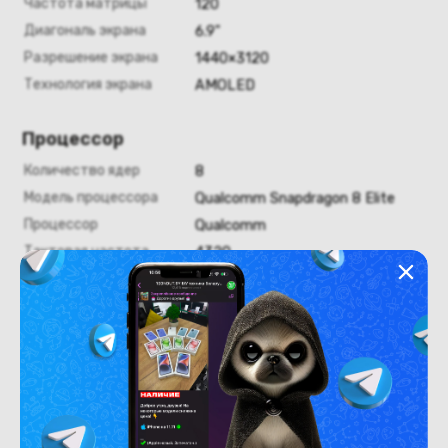
Частота матрицы
120
Диагональ экрана
6.9"
Разрешение экрана
1440×3120
Технология экрана
AMOLED
Процессор
Количество ядер
8
Модель процессора
Qualcomm Snapdragon 8 Elite
Процессор
Qualcomm
Тактовая частота
4320
Оперативная память
Оперативная память
12
Хранение данных
Емкость накопителя
1024