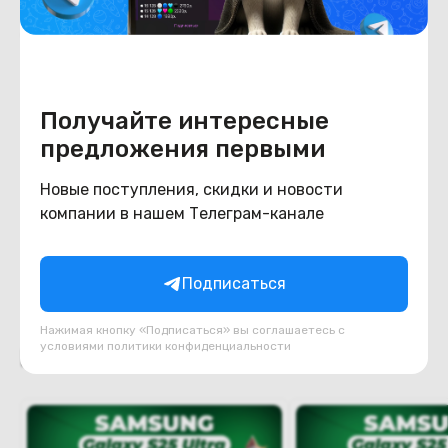
Аккумулятор
Ёмкость при полной
100%
зарядке
Степень износа
Получайте интересные
предложения первыми
Конструкция
Новые поступления, скидки и новости
Цвет
зеленый
компании в нашем Телеграм-канале
Материал корпуса
титан/стекло
Подписаться
Нажимая кнопку «Подписаться» вы соглашаетесь с
условиями
политики конфиденциальности
Похожие товары