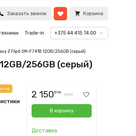
BYN
Заказать звонок
Корзина
техники
Trade-in
+375 44 415 74 00
laxy Z Flip6 SM-F741B 12GB/256GB (серый)
B 12GB/256GB (серый)
рочку
2 150
BYN
2580
ристики
В корзину
Доставка