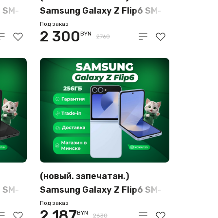
6 SM-
Samsung Galaxy Z Flip6 SM-
елтый)
F741B 12GB/512GB (голубой)
Под заказ
2 300
BYN
2760
(новый. запечатан.)
6 SM-
Samsung Galaxy Z Flip6 SM-
рный)
F741B 12GB/256GB
Под заказ
2 187
BYN
(голубой)
2630