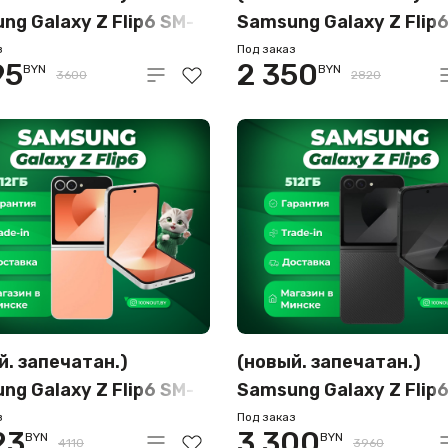
ng Galaxy Z Flip6 SM-
Samsung Galaxy Z Flip
 12GB/256GB
F741B 12GB/512GB (ж
з
Под заказ
95
2 350
BYN
BYN
иковый)
3600
2820
й. запечатан.)
(новый. запечатан.)
ng Galaxy Z Flip6 SM-
Samsung Galaxy Z Flip
 12GB/512GB
F741B 12GB/512GB (че
з
Под заказ
23
3 300
BYN
BYN
иковый)
4110
3960