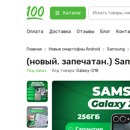
Поиск
(новый. запечатан.) Samsung Gala
Каталог
товаров
123 Под заказ
Оплата
Доставка
Отзывы
Блог
Конт
Главная
Новые смартофны Android
Samsung
(новый. запечатан.) Sa
Под заказ
Код товара:
Galaxy-018