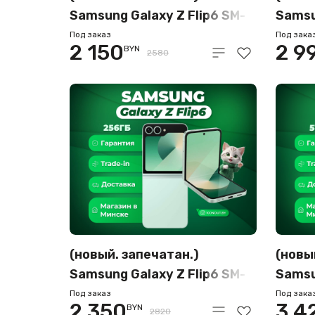
Samsung Galaxy Z Flip6 SM-
Samsu
F741B 12GB/256GB (серый)
F741B
Под заказ
Под зака
2 150
2 9
BYN
(перс
2580
(новый. запечатан.)
(новы
Samsung Galaxy Z Flip6 SM-
Samsu
F741B 12GB/256GB (мятный)
F741B
Под заказ
Под зака
2 350
3 4
BYN
(перс
2820