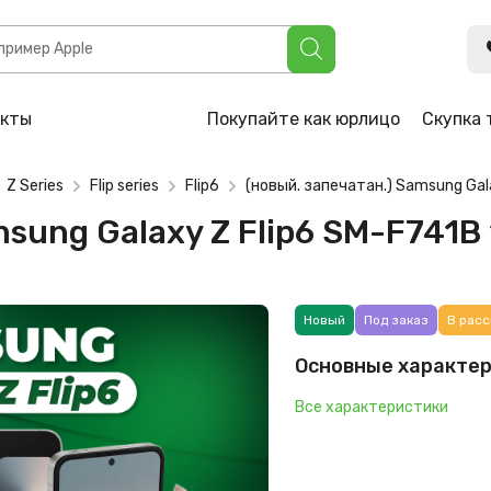
xy Z Flip6 SM-F741B 12GB/256GB (серый)
акты
Покупайте как юрлицо
Скупка 
Z Series
Flip series
Flip6
(новый. запечатан.) Samsung Ga
msung Galaxy Z Flip6 SM-F741
Новый
Под заказ
В расс
Основные характе
Все характеристики