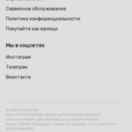
Сервисное обслуживание
Политика конфиденциальности
Покупайте как юрлицо
Мы в соцсетях
Инстаграм
Телеграм
Вконтакте
© 2026 100nout.by,
ООО «СТОНОУТБУКОВ» Директор Метельский Дмитрий
Константинович, действующий на основании Устава.
Адрес: 220100, Беларусь, г. Минск, ул. Кульман, д. 15 литер Б 9/к.
УНП 193664989