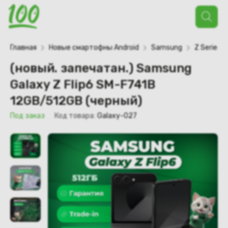
Поиск
товаров
Главная
Новые смартофны Android
Samsung
Z Series
(новый. запечатан.) Samsung
Galaxy Z Flip6 SM-F741B
12GB/512GB (черный)
Под заказ
Код товара:
Galaxy-027