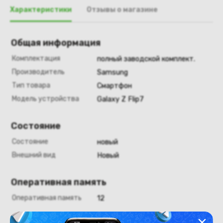
Характеристики
Отзывы о магазине
Общая информация
Комплектация
полный заводской комплект.
Производитель
Samsung
Тип товара
Смартфон
Модель устройства
Galaxy Z Flip7
Состояние
Состояние
новый
Внешний вид
Новый
Оперативная память
Оперативная память
12