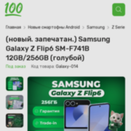
Поиск
товаров
Главная
Новые смартофны Android
Samsung
Z Series
(новый. запечатан.) Samsung
Galaxy Z Flip6 SM-F741B
12GB/256GB (голубой)
Под заказ
Код товара:
Galaxy-014