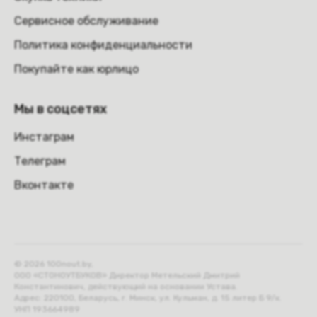
Сервисное обслуживание
Политика конфиденциальности
Покупайте как юрлицо
Мы в соцсетях
Инстаграм
Телеграм
Вконтакте
© 2026 100nout.by,
ООО «СТОНОУТБУКОВ» Директор Метельский Дмитрий
Константинович, действующий на основании Устава.
Адрес: 220100, Беларусь, г. Минск, ул. Кульман, д. 15 литер Б 9/к.
УНП 193664989