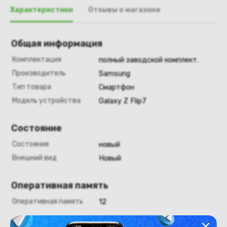
Характеристики
Отзывы о магазине
Общая информация
Комплектация
полный заводской комплект.
Производитель
Samsung
Тип товара
Смартфон
Модель устройства
Galaxy Z Flip7
Состояние
Состояние
новый
Внешний вид
Новый
Оперативная память
Оперативная память
12