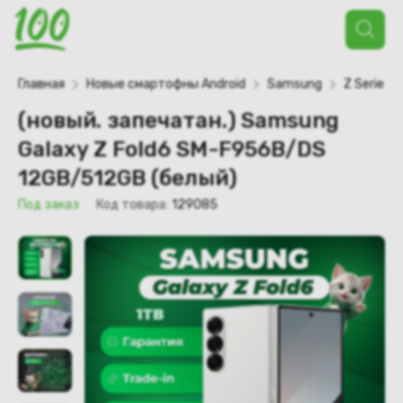
Поиск
товаров
Главная
Новые смартофны Android
Samsung
Z Series
(новый. запечатан.) Samsung
Galaxy Z Fold6 SM-F956B/DS
12GB/512GB (белый)
Под заказ
Код товара:
129085