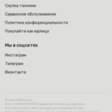
Скупка техники
Сервисное обслуживание
Политика конфиденциальности
Покупайте как юрлицо
Мы в соцсетях
Инстаграм
Телеграм
Вконтакте
© 2026 100nout.by,
ООО «СТОНОУТБУКОВ» Директор Метельский Дмитрий
Константинович, действующий на основании Устава.