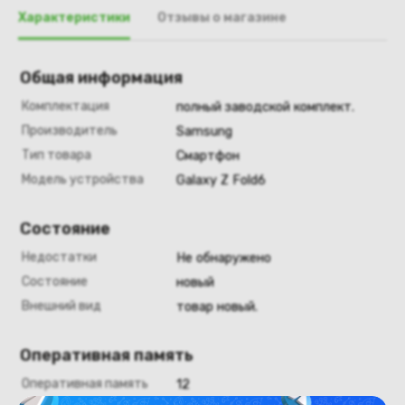
Характеристики
Отзывы о магазине
Общая информация
Комплектация
полный заводской комплект.
Производитель
Samsung
Тип товара
Смартфон
Модель устройства
Galaxy Z Fold6
Состояние
Недостатки
Не обнаружено
Состояние
новый
Внешний вид
товар новый.
Оперативная память
Оперативная память
12