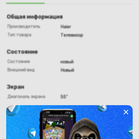
Общая информация
Производитель
Haier
Тип товара
Телевизор
Состояние
Состояние
новый
Внешний вид
Новый
Экран
Диагональ экрана
55"
Конструкция
Цвет
серый