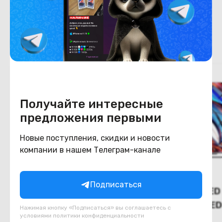
Похожие товары
Получайте интересные
предложения первыми
Новые поступления, скидки и новости
компании в нашем Телеграм-канале
Подписаться
(Новый) MiniLED телевизор
(Новый) MiniLED
Haier 55 MiniLED M4
Haier 75 Mini LED
Нажимая кнопку «Подписаться» вы соглашаетесь с
условиями
политики конфиденциальности
В наличии
В наличии