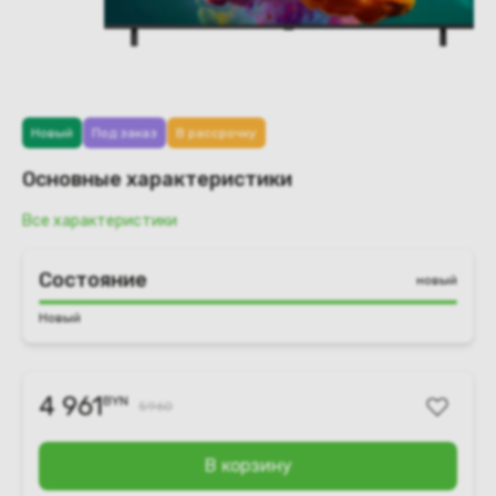
Новый
Под заказ
В рассрочку
Основные характеристики
Все характеристики
Состояние
новый
Новый
4 961
BYN
5960
В корзину