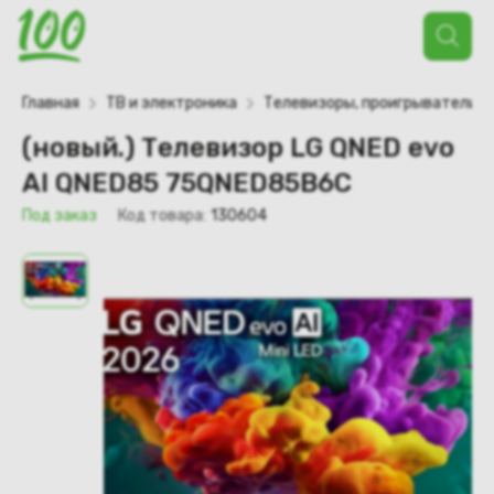
Поиск
товаров
Главная
ТВ и электроника
Телевизоры, проигрыватели
(новый.) Телевизор LG QNED evo
AI QNED85 75QNED85B6C
Под заказ
Код товара:
130604