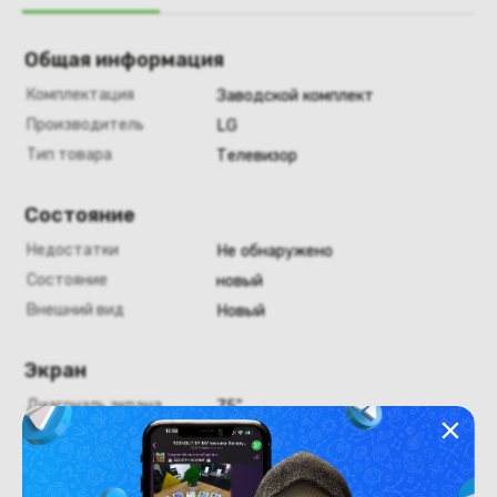
Общая информация
Комплектация
Заводской комплект
Производитель
LG
Тип товара
Телевизор
Состояние
Недостатки
Не обнаружено
Состояние
новый
Внешний вид
Новый
Экран
Диагональ экрана
75"
Конструкция