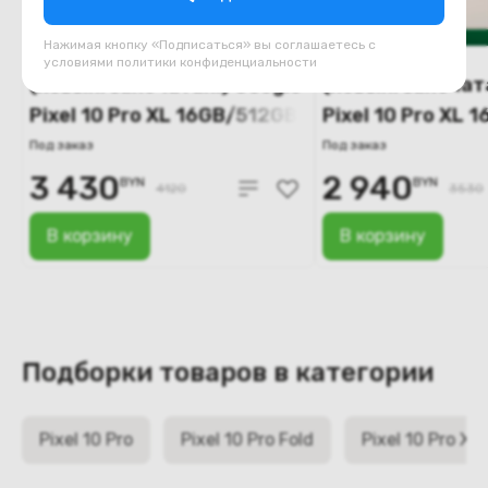
Нажимая кнопку «Подписаться» вы соглашаетесь с
условиями
политики конфиденциальности
(новый. запечатан.) Google
(новый. запечат
Pixel 10 Pro XL 16GB/512GB
Pixel 10 Pro XL
(обсидиан)
(фарфор)
Под заказ
Под заказ
3 430
2 940
BYN
BYN
4120
3530
В корзину
В корзину
Подборки товаров в категории
Pixel 10 Pro
Pixel 10 Pro Fold
Pixel 10 Pro XL