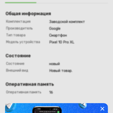
Общая информация
Комплектация
Заводской комплект
Производитель
Google
Тип товара
Смартфон
Модель устройства
Pixel 10 Pro XL
Состояние
Состояние
новый
Внешний вид
Новый товар.
Оперативная память
Оперативная память
16
Хранение данных