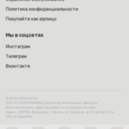
Политика конфиденциальности
Покупайте как юрлицо
Мы в соцсетях
Инстаграм
Телеграм
Вконтакте
© 2026 100nout.by,
ООО «СТОНОУТБУКОВ» Директор Метельский Дмитрий
Константинович, действующий на основании Устава.
Адрес: 220100, Беларусь, г. Минск, ул. Кульман, д. 15 литер Б 9/к.
УНП 193664989