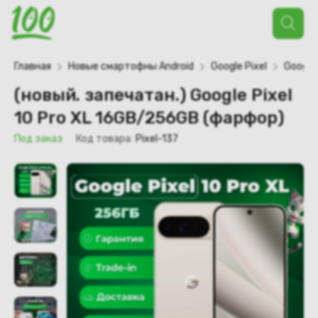
Поиск
товаров
Главная
Новые смартофны Android
Google Pixel
Google 
(новый. запечатан.) Google Pixel
10 Pro XL 16GB/256GB (фарфор)
Под заказ
Код товара:
Pixel-137