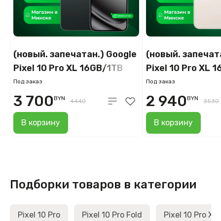
(новый. запечатан.) Google
(новый. запечат
Pixel 10 Pro XL 16GB/1TB
Pixel 10 Pro XL
(обсидиан)
(фарфор)
Под заказ
Под заказ
3 700
2 940
BYN
BYN
4440
3530
В корзину
В корзину
Подборки товаров в категории
Pixel 10 Pro
Pixel 10 Pro Fold
Pixel 10 Pro XL