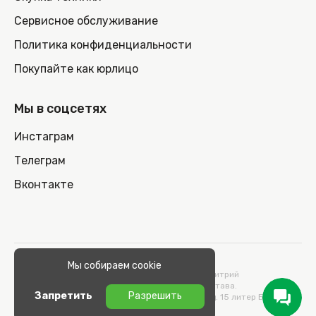
Сервисное обслуживание
Политика конфиденциальности
Покупайте как юрлицо
Мы в соцсетях
Инстаграм
Телеграм
Вконтакте
© 2026 100nout.by,
Мы собираем cookie
ООО «СТОНОУТБУКОВ» Директор Метельский Дмитрий
Константинович, действующий на основании Устава.
Запретить
Разрешить
Адрес: 220100, Беларусь, г. Минск, ул. Кульман, д. 15 литер Б 9/к.
УНП 193664989