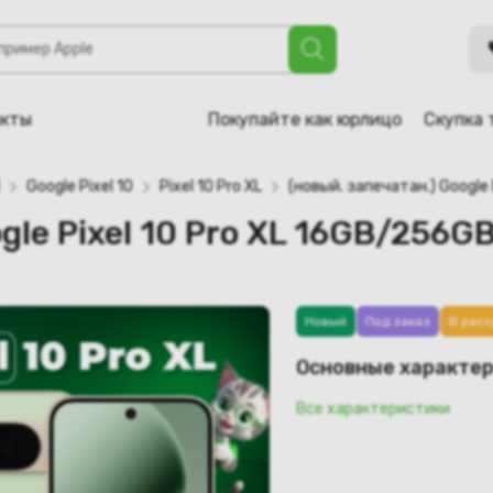
10 Pro XL 16GB/256GB (нефрит)
акты
Покупайте как юрлицо
Скупка 
Google Pixel 10
Pixel 10 Pro XL
(новый. запечатан.) Google
gle Pixel 10 Pro XL 16GB/256G
Новый
Под заказ
В расс
Основные характе
Все характеристики