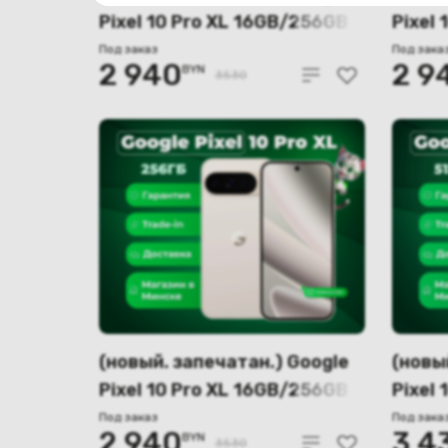
Pixel 10 Pro XL 16GB/256GB
Pixel
(лунный камень)
(нефр
Под заказ
Под зака
2 940
2 9
BYN
3530
(новый. запечатан.) Google
(новы
Pixel 10 Pro XL 16GB/256GB
Pixel
(фарфор)
(фарф
Под заказ
Под зака
2 940
3 4
BYN
3530