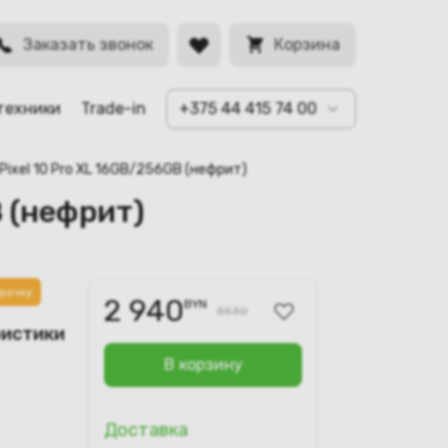
BYN
Заказать звонок
Корзина
техники
Trade-in
+375 44 415 74 00
 Pixel 10 Pro XL 16GB/256GB (нефрит)
B (нефрит)
рочку
2 940
BYN
3530
ристики
В корзину
Доставка