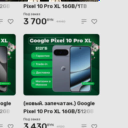
12GB
Pixel 10 Pro XL 16GB/1TB
(обсидиан)
Под заказ
3 700
BYN
4440
oogle
(новый. запечатан.) Google
12GB
Pixel 10 Pro XL 16GB/512GB
(лунный камень)
Под заказ
3 430
BYN
4120