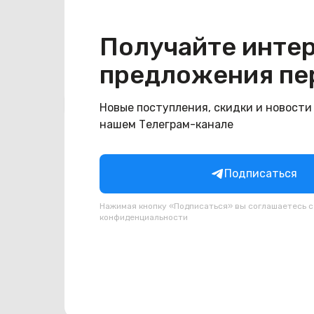
Цвет
зеленый
Получайте инте
предложения пе
Похожие товары
Новые поступления, скидки и новости
нашем Телеграм-канале
Подписаться
Нажимая кнопку «Подписаться» вы соглашаетесь 
конфиденциальности
(новый. запечатан.) Google
(новы