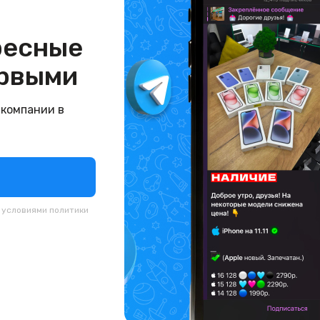
ресные
рвыми
 компании в
с условиями
политики
й. запечатан.) Google
(новый. запечатан.) G