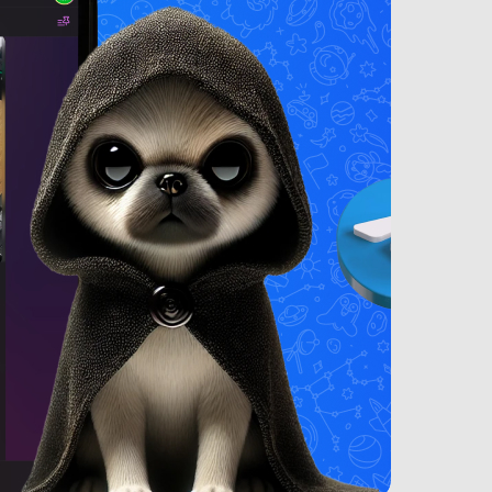
oogle
(новый. запечатан.) Google