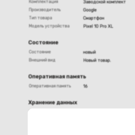
Комплектация
Заводской комплект
Производитель
Google
Тип товара
Смартфон
Модель устройства
Pixel 10 Pro XL
Состояние
Состояние
новый
Внешний вид
Новый товар.
Оперативная память
Оперативная память
16
Хранение данных
Емкость накопителя
256
Конструкция