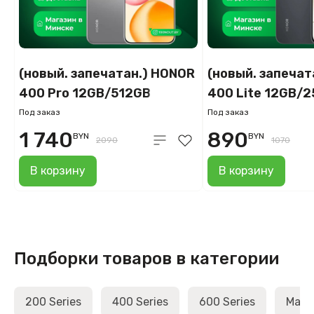
(новый. запечатан.) HONOR
(новый. запечат
400 Pro 12GB/512GB
400 Lite 12GB/
(серый)
(вельветовый ч
Под заказ
Под заказ
1 740
890
BYN
BYN
2090
1070
В корзину
В корзину
Подборки товаров в категории
200 Series
400 Series
600 Series
Magic