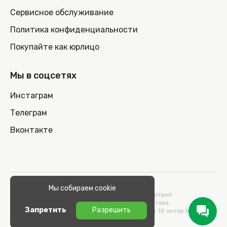
Сервисное обслуживание
Политика конфиденциальности
Покупайте как юрлицо
Мы в соцсетях
Инстаграм
Телеграм
Вконтакте
© 2026 100nout.by,
Мы собираем cookie
ООО «СТОНОУТБУКОВ» Директор Метельский Дмитрий
Константинович, действующий на основании Устава.
Запретить
Разрешить
Адрес: 220100, Беларусь, г. Минск, ул. Кульман, д. 15 литер Б 9/к.
УНП 193664989