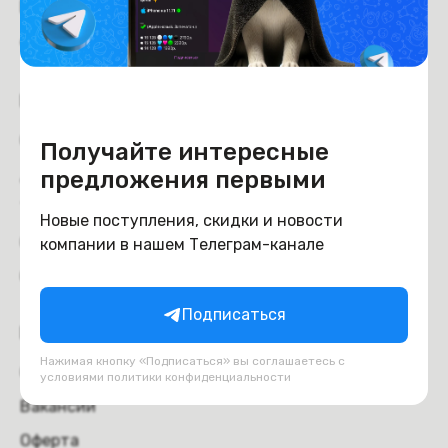
Рейтинг магазина:
4.6
из 5
Покупателям
Оплата
Получайте интересные
Доставка и самовывоз
предложения первыми
Trade-in
Новые поступления, скидки и новости
Отзывы
компании в нашем Телеграм-канале
Обмен и возврат
Подписаться
Компания
Нажимая кнопку «Подписаться» вы соглашаетесь с
О компании
условиями
политики конфиденциальности
Вакансии
Оферта