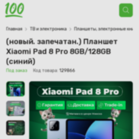
Поиск
товаров
Главная
ТВ и электроника
Планшеты, электронные книги
(новый. запечатан.) Планшет
Xiaomi Pad 8 Pro 8GB/128GB
(синий)
Под заказ
Код товара:
129866