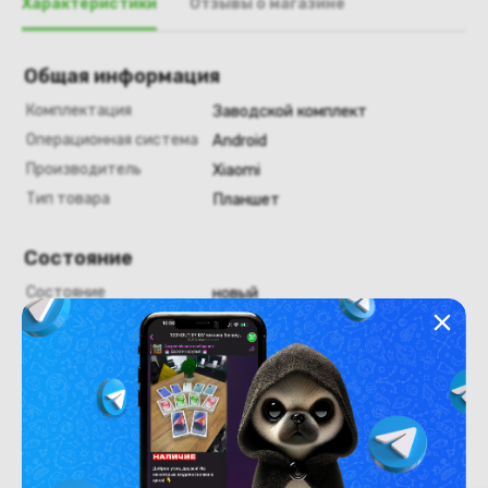
Характеристики
Отзывы о магазине
Общая информация
Комплектация
Заводской комплект
Операционная система
Android
Производитель
Xiaomi
Тип товара
Планшет
Состояние
Состояние
новый
Похожие товары