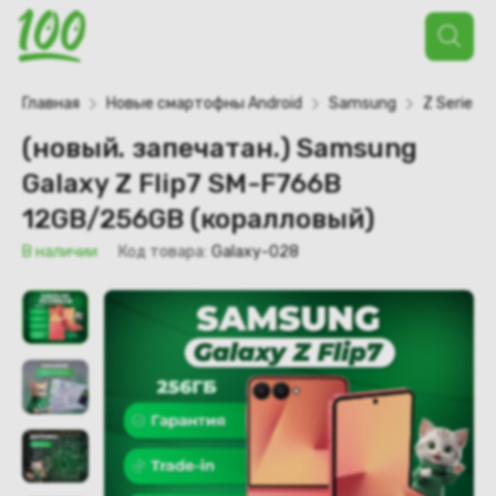
Поиск
товаров
Главная
Новые смартофны Android
Samsung
Z Series
(новый. запечатан.) Samsung
Galaxy Z Flip7 SM-F766B
12GB/256GB (коралловый)
В наличии
Код товара:
Galaxy-028