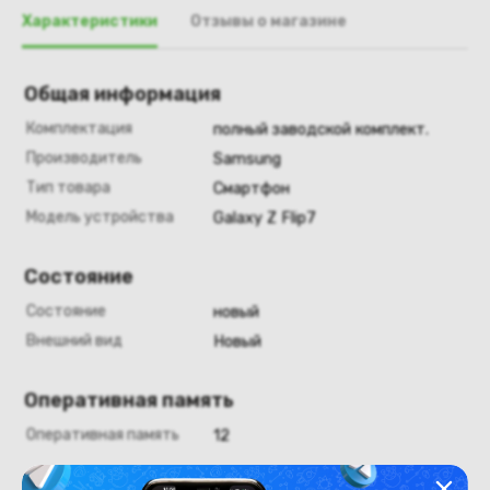
Характеристики
Отзывы о магазине
Общая информация
Комплектация
полный заводской комплект.
Производитель
Samsung
Тип товара
Смартфон
Модель устройства
Galaxy Z Flip7
Состояние
Состояние
новый
Внешний вид
Новый
Оперативная память
Оперативная память
12