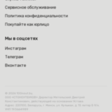
Сервисное обслуживание
Политика конфиденциальности
Покупайте как юрлицо
Мы в соцсетях
Инстаграм
Телеграм
Вконтакте
© 2026 100nout.by,
ООО «СТОНОУТБУКОВ» Директор Метельский Дмитрий
Константинович, действующий на основании Устава.
Адрес: 220100, Беларусь, г. Минск, ул. Кульман, д. 15 литер Б 9/к.
УНП 193664989