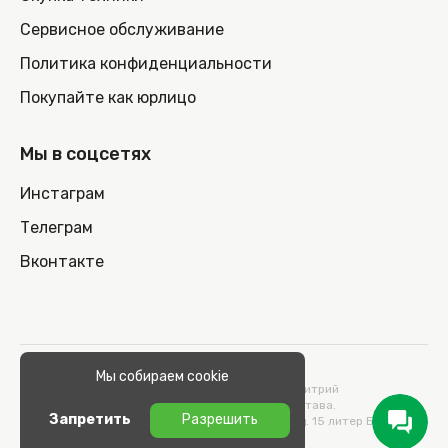
Сервисное обслуживание
Политика конфиденциальности
Покупайте как юрлицо
Мы в соцсетях
Инстаграм
Телеграм
Вконтакте
© 2026 100nout.by,
Мы собираем cookie
ООО «СТОНОУТБУКОВ» Директор Метельский Дмитрий
Константинович, действующий на основании Устава.
Запретить
Разрешить
Адрес: 220100, Беларусь, г. Минск, ул. Кульман, д. 15 литер Б 9/к.
УНП 193664989