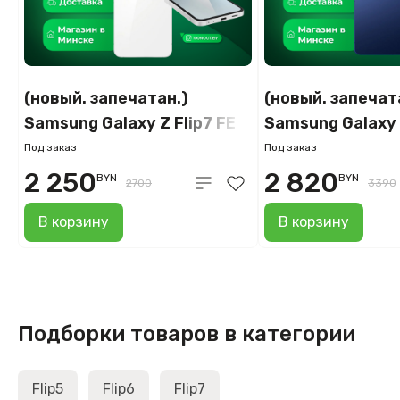
(новый. запечатан.)
(новый. запечат
Samsung Galaxy Z Flip7 FE
Samsung Galaxy 
SM-F761B 8GB/256GB
F766B 12GB/512
Под заказ
Под заказ
(белый)
2 250
2 820
BYN
BYN
2700
3390
В корзину
В корзину
Подборки товаров в категории
Flip5
Flip6
Flip7