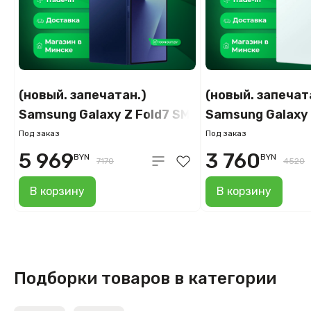
(новый. запечатан.)
(новый. запечат
Samsung Galaxy Z Fold7 SM-
Samsung Galaxy 
F966B/DS 16GB/1TB
F966B/DS 12GB
Под заказ
Под заказ
(синий)
(мятный)
5 969
3 760
BYN
BYN
7170
4520
В корзину
В корзину
Подборки товаров в категории