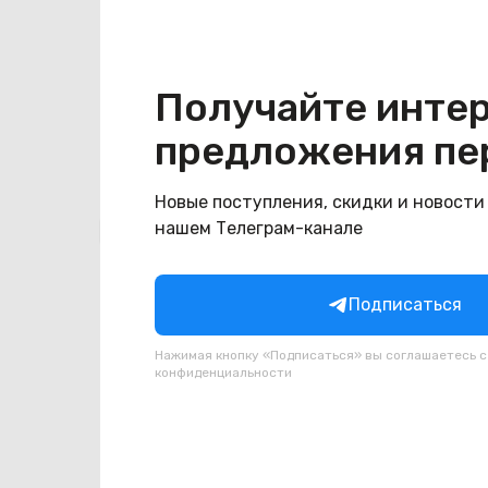
Конструкция
Цвет
серебристый/чёрный
Получайте инте
предложения пе
Новые поступления, скидки и новости
Похожие товары
нашем Телеграм-канале
Подписаться
Нажимая кнопку «Подписаться» вы соглашаетесь 
конфиденциальности