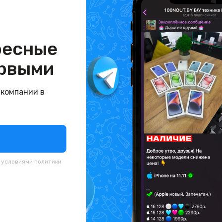
ресные
рвыми
 компании в
с условиями
политики