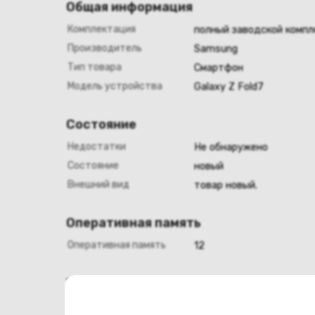
Общая информация
Комплектация
полный заводской компл
Производитель
Samsung
Тип товара
Смартфон
Модель устройства
Galaxy Z Fold7
Состояние
Недостатки
Не обнаружено
Состояние
новый
Внешний вид
товар новый.
Оперативная память
Оперативная память
12
Хранение данных
Емкость накопителя
512