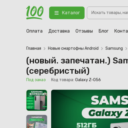
Поиск
(новый. запечатан.) Samsung Gal
Каталог
товаров
123 Под заказ
Оплата
Доставка
Отзывы
Блог
Конт
Главная
Новые смартофны Android
Samsung
(новый. запечатан.) S
(серебристый)
Под заказ
Код товара:
Galaxy Z-056