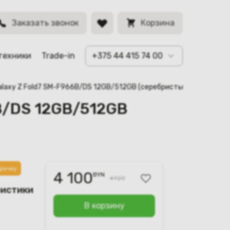
BYN
Заказать звонок
Корзина
техники
Trade-in
+375 44 415 74 00
alaxy Z Fold7 SM-F966B/DS 12GB/512GB (серебристый)
6B/DS 12GB/512GB
рочку
4 100
BYN
4920
ристики
В корзину