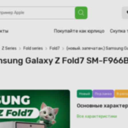
axy Z Fold7 SM-F966B/DS 12GB/512GB (серебристый)
акты
Покупайте как юрлицо
Скупка 
Z Series
Fold series
Fold7
(новый. запечатан.) Samsung G
amsung Galaxy Z Fold7 SM-F96
Новый
Под заказ
В расс
Основные характе
Все характеристики