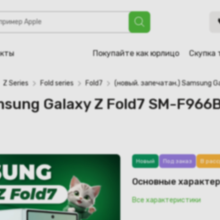
axy Z Fold7 SM-F966B/DS 12GB/256GB (мятный)
акты
Покупайте как юрлицо
Скупка 
Z Series
Fold series
Fold7
(новый. запечатан.) Samsung G
amsung Galaxy Z Fold7 SM-F96
Новый
Под заказ
В расс
Основные характе
Все характеристики