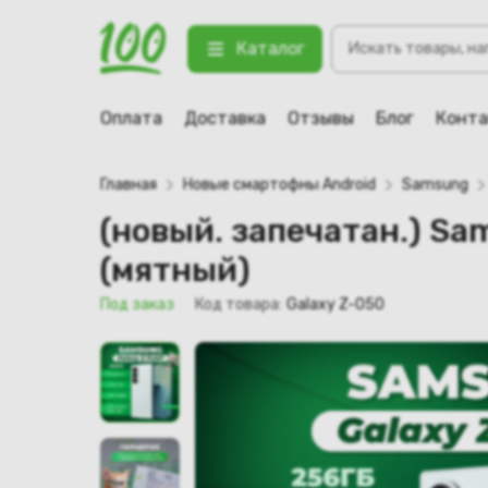
Поиск
(новый. запечатан.) Samsung Gal
Каталог
товаров
123 Под заказ
Оплата
Доставка
Отзывы
Блог
Конт
Главная
Новые смартофны Android
Samsung
(новый. запечатан.) S
(мятный)
Под заказ
Код товара:
Galaxy Z-050