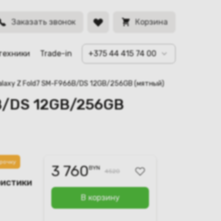
BYN
Заказать звонок
Корзина
техники
Trade-in
+375 44 415 74 00
alaxy Z Fold7 SM-F966B/DS 12GB/256GB (мятный)
6B/DS 12GB/256GB
рочку
3 760
BYN
4520
ристики
В корзину