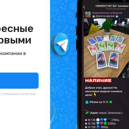
ресные
рвыми
 компании в
с условиями
политики