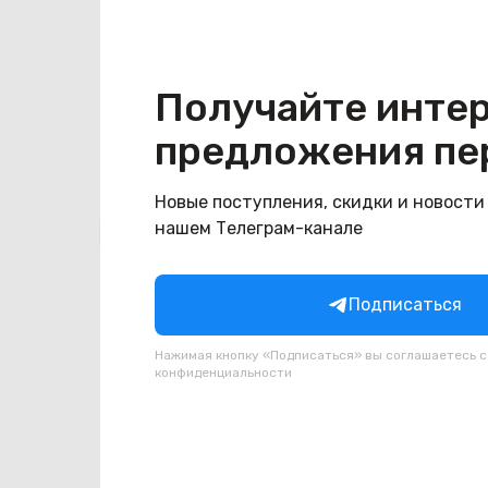
Конструкция
Цвет
мятный
Получайте инте
предложения пе
Новые поступления, скидки и новости
Похожие товары
нашем Телеграм-канале
Подписаться
Нажимая кнопку «Подписаться» вы соглашаетесь 
конфиденциальности