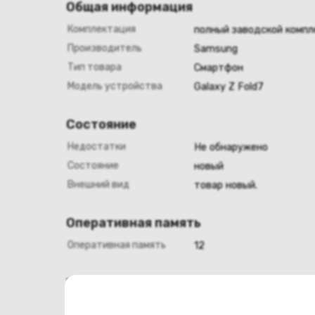
Общая информация
Комплектация
полный заводской компл
Производитель
Samsung
Тип товара
Смартфон
Модель устройства
Galaxy Z Fold7
Состояние
Недостатки
Не обнаружено
Состояние
новый
Внешний вид
товар новый.
Оперативная память
Оперативная память
12
Хранение данных
Емкость накопителя
256