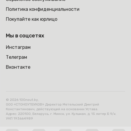
Политика конфиденциальности
Покупайте как юрлицо
Мы в соцсетях
Инстаграм
Телеграм
Вконтакте
© 2026 100nout.by,
ООО «СТОНОУТБУКОВ» Директор Метельский Дмитрий
Константинович, действующий на основании Устава.
Адрес: 220100, Беларусь, г. Минск, ул. Кульман, д. 15 литер Б 9/к.
УНП 193664989