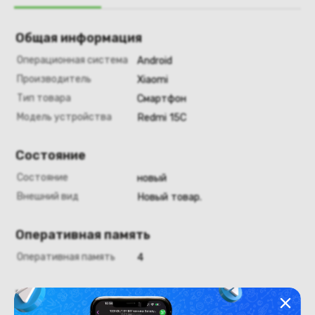
Общая информация
Операционная система
Android
Производитель
Xiaomi
Тип товара
Смартфон
Модель устройства
Redmi 15C
Состояние
Состояние
новый
Внешний вид
Новый товар.
Оперативная память
Оперативная память
4
Хранение данных