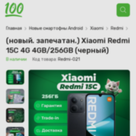
Поиск
товаров
Главная
Новые смартофны Android
Xiaomi
Redmi
Re
(новый. запечатан.) Xiaomi Redmi
15C 4G 4GB/256GB (черный)
В наличии
Код товара:
Redmi-021