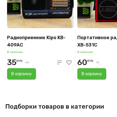
Радиоприемник Kipo KB-
Портативное ра
409AC
XB-531C
В наличии
В наличии
35
60
BYN
BYN
45
75
В корзину
В корзину
Подборки товаров в категории