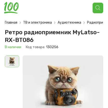
Поиск
товаров
Главная
ТВ и электроника
Аудиотехника
Радиоприем
Ретро радиоприемник MyLatso-
RX-BT086
В наличии
Код товара:
130256