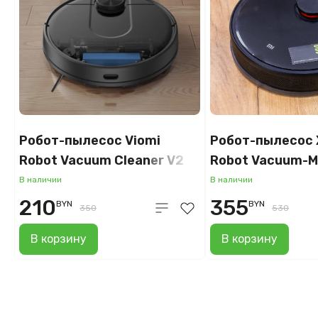
Робот-пылесос Viomi
Робот-пылесос X
Robot Vacuum Cleaner V2
Robot Vacuum-Mo
Max V-RVCLM24B
STYTJ05ZHMHW
В наличии
В наличии
(международная
210
355
BYN
BYN
350
530
В корзину
В корзину