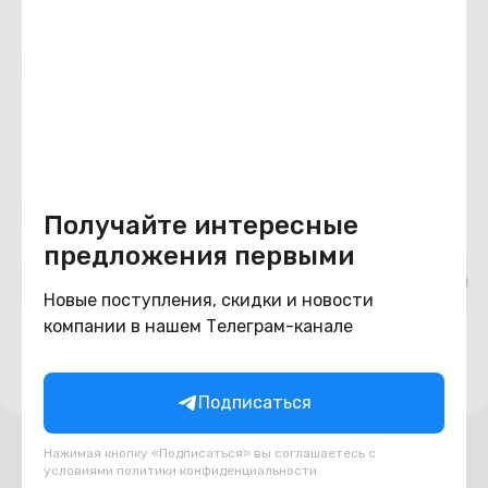
Похожие товары
Подборки товаров в категории
Получайте интересные
предложения первыми
JBL
Misc
Бытовая техника
Инструме
Новые поступления, скидки и новости
компании в нашем Телеграм-канале
Подписаться
Нажимая кнопку «Подписаться» вы соглашаетесь с
условиями
политики конфиденциальности