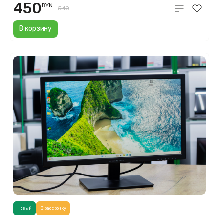
450
BYN
540
В корзину
Новый
В рассрочку