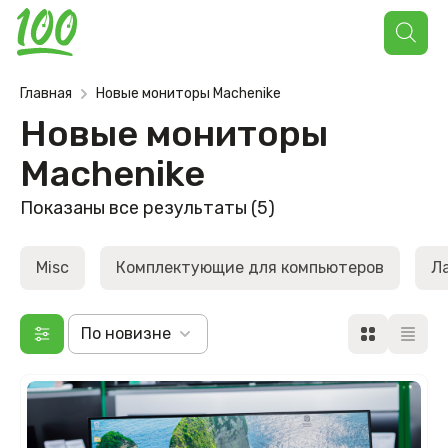
Поиск
товаров
Главная
Новые мониторы Machenike
Новые мониторы
Machenike
Сортировка:
Показаны все результаты (5)
самые
недавние
Misc
Комплектующие для компьютеров
Л
По новизне