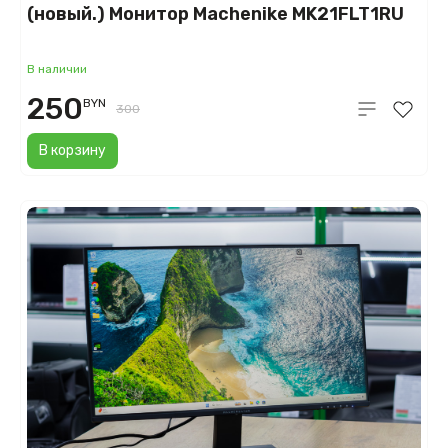
(новый.) Монитор Machenike MK21FLT1RU
В наличии
250
BYN
300
В корзину