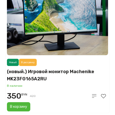
Новый
В рассрочку
(новый.) Игровой монитор Machenike
MK23FG165A2RU
В наличии
350
BYN
420
В корзину