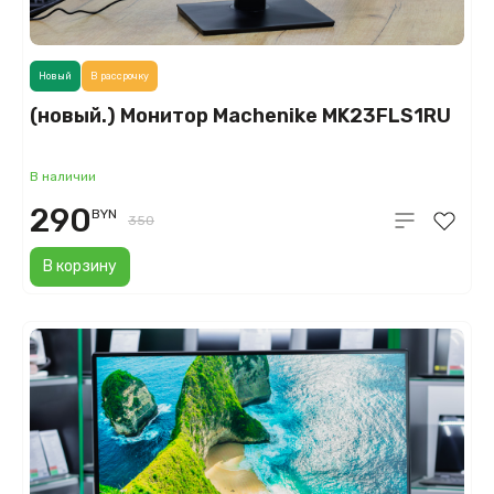
Новый
В рассрочку
(новый.) Монитор Machenike MK23FLS1RU
В наличии
290
BYN
350
В корзину