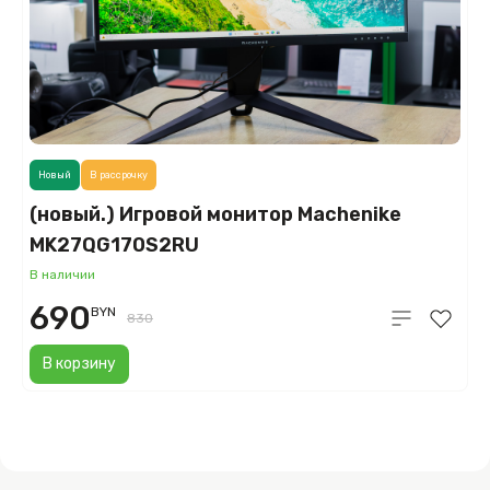
Новый
В рассрочку
(новый.) Игровой монитор Machenike
MK27QG170S2RU
В наличии
690
BYN
830
В корзину