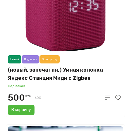
Новый
Под заказ
В рассрочку
(новый. запечатан.) Умная колонка
Яндекс Станция Миди с Zigbee
(малиновый) YNDX-00054PNK
Под заказ
500
BYN
600
В корзину