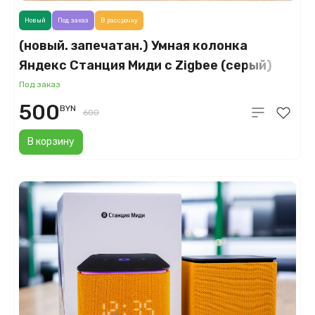
Новый
Под заказ
В рассрочку
(новый. запечатан.) Умная колонка
Яндекс Станция Миди с Zigbee (серый)
YNDX-00054GRY
Под заказ
500
BYN
600
В корзину