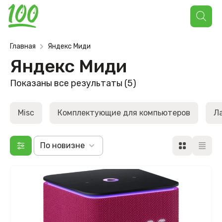
Поиск
товаров
Главная
Яндекс Миди
Яндекс Миди
Сортировка:
Показаны все результаты (5)
самые
недавние
Misc
Комплектующие для компьютеров
Л
По новизне