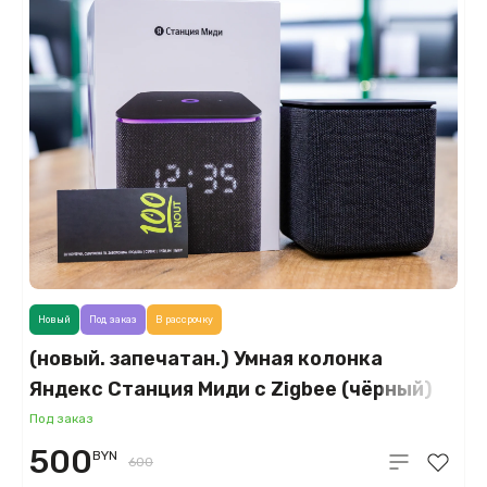
Новый
Под заказ
В рассрочку
(новый. запечатан.) Умная колонка
Яндекс Станция Миди с Zigbee (чёрный)
YNDX-00054BLK
Под заказ
500
BYN
600