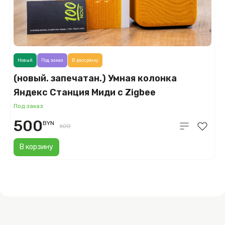
Новый
Под заказ
В рассрочку
(новый. запечатан.) Умная колонка
Яндекс Станция Миди с Zigbee
(оранжевый) YNDX-00054ORG
Под заказ
500
BYN
600
В корзину