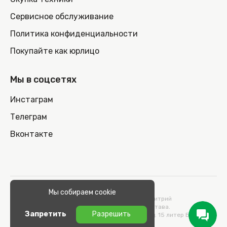
Сервисное обслуживание
Политика конфиденциальности
Покупайте как юрлицо
Мы в соцсетях
Инстаграм
Телеграм
Вконтакте
© 2026 100nout.by,
Мы собираем cookie
ООО «СТОНОУТБУКОВ» Директор Метельский Дмитрий
Константинович, действующий на основании Устава.
Запретить
Разрешить
Адрес: 220100, Беларусь, г. Минск, ул. Кульман, д. 15 литер Б 9/к.
УНП 193664989