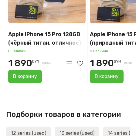
Apple iPhone 15 Pro 128GB
Apple iPhone 15 
(чёрный титан, отличное)
(природный тит
отличное)
В наличии
В наличии
1 890
1 890
BYN
BYN
2190
2190
В корзину
В корзину
Подборки товаров в категории
12 series (used)
13 series (used)
14 series (u