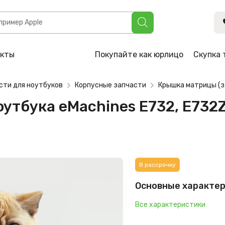
achines E732, E732ZG (TSA3DZRDLCTN, EAZRD002010-1)
акты
Покупайте как юрлицо
Скупка 
сти для ноутбуков
Корпусные запчасти
Крышка матрицы (з
утбука eMachines E732, E73
В рассрочку
Основные характе
Все характеристики