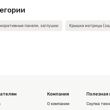
тегории
коративные панели, заглушки
Крышка матрицы (за
пателям
Компания
Полезная
а
О компании
Скупка тех