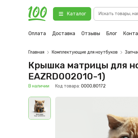
Поиск
Крышка матрицы для ноутбука eM
Каталог
товаров
123 В наличии
Оплата
Доставка
Отзывы
Блог
Конт
Главная
Комплектующие для ноутбуков
Запча
Крышка матрицы для но
EAZRD002010-1)
В наличии
Код товара:
0000.80172