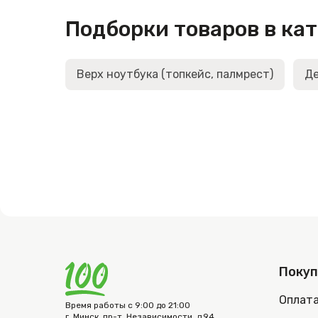
Подборки товаров в ка
Верх ноутбука (топкейс, палмрест)
Де
Поку
Оплат
Время работы с 9:00 до 21:00
г. Минск, пр-т. Независимости, д.94