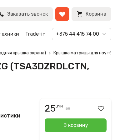
BYN
Заказать звонок
Корзина
техники
Trade-in
+375 44 415 74 00
адняя крышка экрана)
Крышка матрицы для ноутбука eMachine
2ZG (TSA3DZRDLCTN,
25
BYN
28
ристики
В корзину