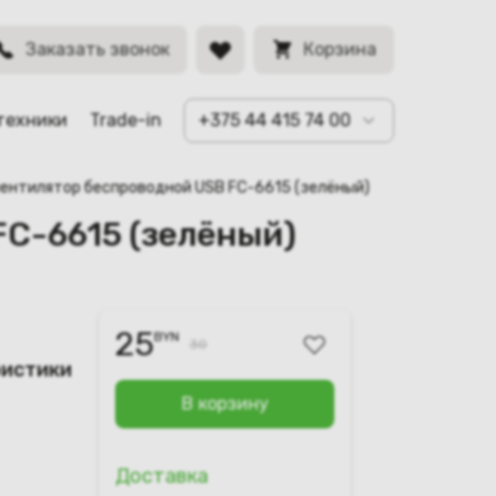
BYN
Заказать звонок
Корзина
техники
Trade-in
+375 44 415 74 00
вентилятор беспроводной USB FC-6615 (зелёный)
FC-6615 (зелёный)
25
BYN
30
ристики
В корзину
Доставка