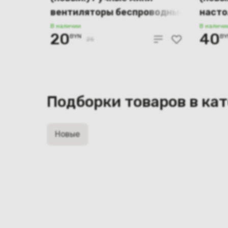
вентиляторы беспроводные
насто
в ассортименте
DD822
В наличии
В наличи
20
40
BYN
BY
фиол
25
Подборки товаров в ка
Новые