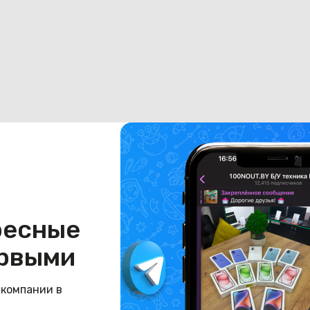
ресные
рвыми
 компании в