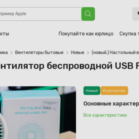
 беспроводной USB FC-6615 (зелёный)
акты
Покупайте как юрлицо
Скупка 
ника
Вентиляторы бытовые
Новые
(новый.) Настольный 
ентилятор беспроводной USB 
Новый
В рассрочку
Основные характе
Все характеристики