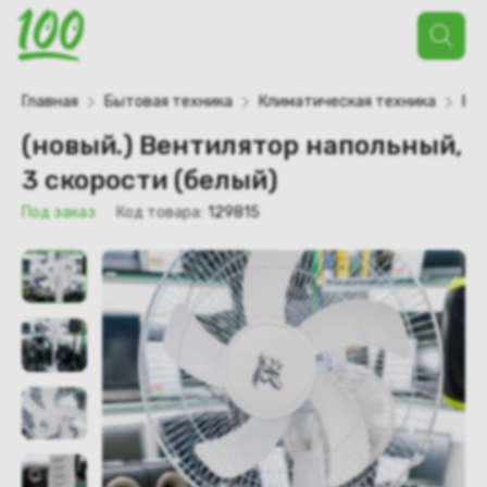
Поиск
товаров
Главная
Бытовая техника
Климатическая техника
Ве
(новый.) Вентилятор напольный,
3 скорости (белый)
Под заказ
Код товара:
129815