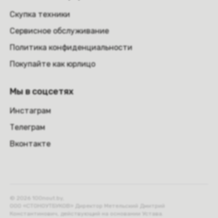
Скупка техники
Сервисное обслуживание
Политика конфиденциальности
Покупайте как юрлицо
Мы в соцсетях
Инстаграм
Телеграм
Вконтакте
© 2026 100nout.by,
ООО «СТОНОУТБУКОВ» Директор Метельский Дмитрий
Константинович, действующий на основании Устава.