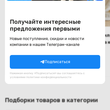
Получайте интересные
предложения первыми
(новый.) Вентилятор
(новый.) Венти
Новые поступления, скидки и новости
напольный с пультом
настольный на 
компании в нашем Телеграм-канале
управления, 3 скорости
DD8228, бежев
В наличии
В наличии
(белый)
90
40
BYN
BYN
110
50
Подписаться
В корзину
В корзину
Нажимая кнопку «Подписаться» вы соглашаетесь с
условиями
политики конфиденциальности
Подборки товаров в категории