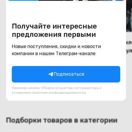
Получайте интересные
предложения первыми
(новый.) Вентилятор USB
(новый.) Венти
Новые поступления, скидки и новости
настольный на клипсе
напольный с пу
компании в нашем Телеграм-канале
DD8228, бежевый
управления, 3 с
В наличии
В наличии
(чёрный)
40
90
BYN
BYN
50
110
Подписаться
В корзину
В корзину
Нажимая кнопку «Подписаться» вы соглашаетесь с
условиями
политики конфиденциальности
Подборки товаров в категории