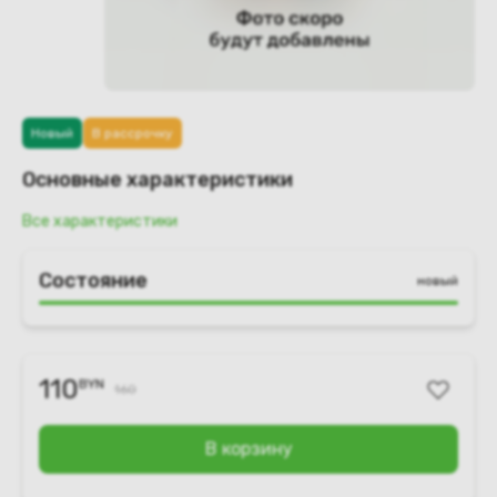
Новый
В рассрочку
Основные характеристики
Все характеристики
Состояние
новый
110
BYN
160
В корзину