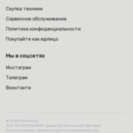
Скупка техники
Сервисное обслуживание
Политика конфиденциальности
Покупайте как юрлицо
Мы в соцсетях
Инстаграм
Телеграм
Вконтакте
© 2026 100nout.by,
ООО «СТОНОУТБУКОВ» Директор Метельский Дмитрий
Константинович, действующий на основании Устава.