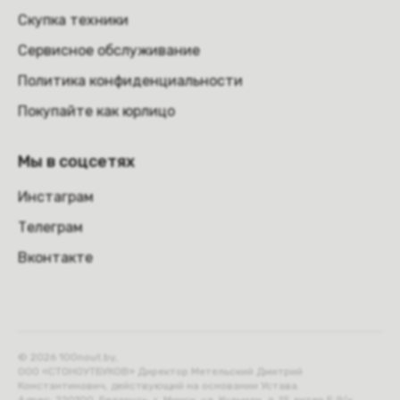
Скупка техники
Сервисное обслуживание
Политика конфиденциальности
Покупайте как юрлицо
Мы в соцсетях
Инстаграм
Телеграм
Вконтакте
© 2026 100nout.by,
ООО «СТОНОУТБУКОВ» Директор Метельский Дмитрий
Константинович, действующий на основании Устава.