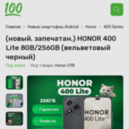
Поиск
товаров
Главная
Новые смартофны Android
Honor
400 Series
(новый. запечатан.) HONOR 400
Lite 8GB/256GB (вельветовый
черный)
Под заказ
Код товара:
Honor-018