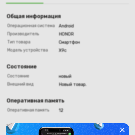
Общая информация
Операционная система
Android
Производитель
HONOR
Тип товара
Смартфон
Модель устройства
X9c
Состояние
Состояние
новый
Внешний вид
Новый товар.
Оперативная память
Оперативная память
12
Хранение данных