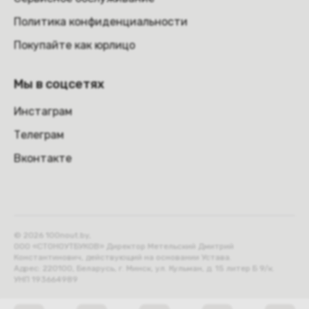
Политика конфиденциальности
Покупайте как юрлицо
Мы в соцсетях
Инстаграм
Телеграм
Вконтакте
© 2026 100nout.by,
ООО «СТОНОУТБУКОВ» Директор Метельский Дмитрий
Константинович, действующий на основании Устава.
Адрес: 220100, Беларусь, г. Минск, ул. Кульман, д. 15 литер Б 9/к.
УНП 193664989