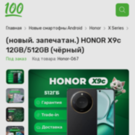
Поиск
товаров
Главная
Новые смартофны Android
Honor
X Series
X
(новый. запечатан.) HONOR X9c
12GB/512GB (чёрный)
Под заказ
Код товара:
Honor-067