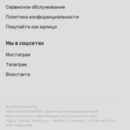
Сервисное обслуживание
Политика конфиденциальности
Покупайте как юрлицо
Мы в соцсетях
Инстаграм
Телеграм
Вконтакте
© 2026 100nout.by,
ООО «СТОНОУТБУКОВ» Директор Метельский Дмитрий
Константинович, действующий на основании Устава.
Адрес: 220100, Беларусь, г. Минск, ул. Кульман, д. 15 литер Б 9/к.
УНП 193664989