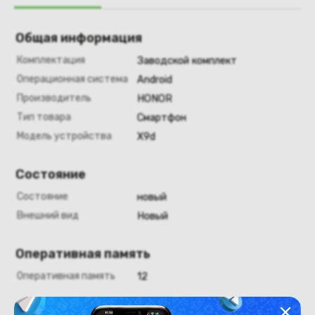
Общая информация
Комплектация
Заводской комплект
Операционная система
Android
Производитель
HONOR
Тип товара
Смартфон
Модель устройства
X9d
Состояние
Состояние
новый
Внешний вид
Новый
Оперативная память
Оперативная память
12
Хранение данных