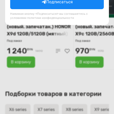
Подписаться
Нажимая кнопку «Подписаться» вы соглашаетесь с
условиями
политики конфиденциальности
(новый. запечатан.) HONOR
(новый. запечат
X9d 12GB/512GB (мятный)
X9c 12GB/256GB
Под заказ
Под заказ
1 240
970
BYN
BYN
1490
1170
В корзину
В корзину
Подборки товаров в категории
X6 series
X7 series
X8 series
X9 series