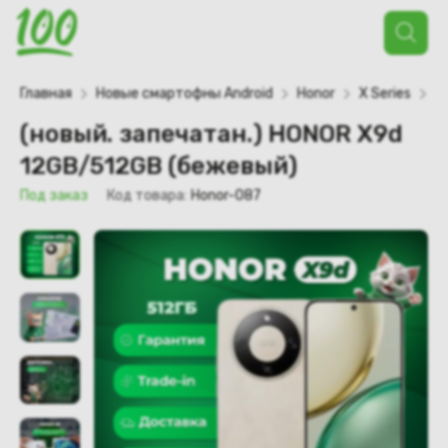
Поиск
товаров
Главная
Новые смартофны Android
Honor
X Series
X
(новый. запечатан.) HONOR X9d
12GB/512GB (бежевый)
Под заказ
Код товара:
Honor-087