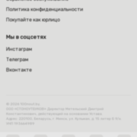
Политика конфиденциальности
Покупайте как юрлицо
Мы в соцсетях
Инстаграм
Телеграм
Вконтакте
© 2026 100nout.by,
ООО «СТОНОУТБУКОВ» Директор Метельский Дмитрий
Константинович, действующий на основании Устава.
Адрес: 220100, Беларусь, г. Минск, ул. Кульман, д. 15 литер Б 9/к.
УНП 193664989