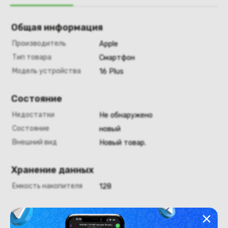
Общая информация
Производитель
Apple
Тип товара
Смартфон
Модель устройства
16 Plus
Состояние
Недостатки
Не обнаружено
Состояние
новый
Внешний вид
Новый товар.
Хранение данных
Емкость накопителя
128
Аккумулятор