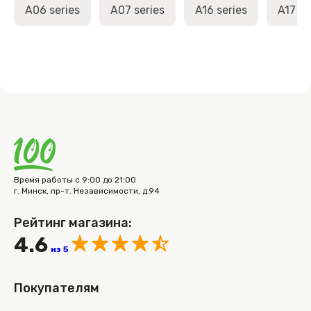
A06 series
A07 series
A16 series
A17 se
Время работы с 9:00 до 21:00
г. Минск, пр-т. Независимости, д.94
Рейтинг магазина:
4.6
из 5
Покупателям