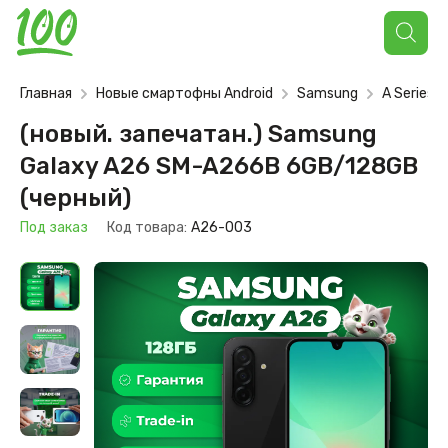
Поиск
товаров
Главная
Новые смартофны Android
Samsung
A Series
(новый. запечатан.) Samsung
Galaxy A26 SM-A266B 6GB/128GB
(черный)
Под заказ
Код товара:
A26-003