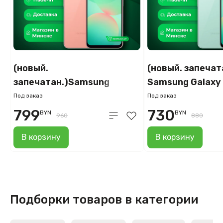
(новый.
(новый. запечат
запечатан.)Samsung
Samsung Galaxy
Galaxy A26 SM-A266B
A266B 8GB/256
Под заказ
Под заказ
8GB/128GB (розовый)
(мятный)
799
730
BYN
BYN
960
880
В корзину
В корзину
Подборки товаров в категории