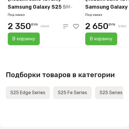
Samsung Galaxy S25 SM-
Samsung Galaxy
S931B 12GB/512GB (сине-
S931B 12GB/512
Под заказ
Под заказ
черный)
(розовое золото
2 350
2 650
BYN
BYN
2820
3180
В корзину
В корзину
Подборки товаров в категории
S25 Edge Series
S25 Fe Series
S25 Series