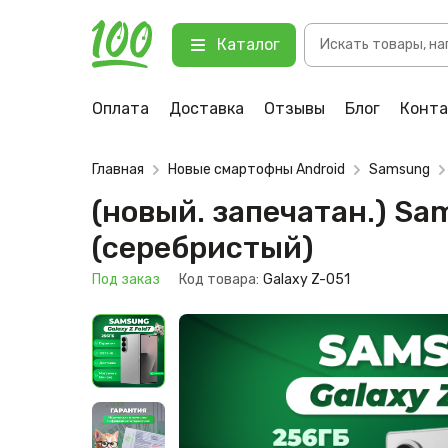
Поиск
(новый. запечатан.) Samsung Gal
Каталог
товаров
123 Под заказ
Оплата
Доставка
Отзывы
Блог
Конт
Главная
Новые смартофны Android
Samsung
(новый. запечатан.) S
(серебристый)
Под заказ
Код товара:
Galaxy Z-051