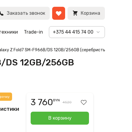
BYN
Заказать звонок
Корзина
техники
Trade-in
+375 44 415 74 00
Galaxy Z Fold7 SM-F966B/DS 12GB/256GB (серебристый)
6B/DS 12GB/256GB
рочку
3 760
BYN
4520
ристики
В корзину