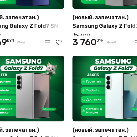
й. запечатан.)
(новый. запечатан.)
ng Galaxy Z Fold7 SM-
Samsung Galaxy Z Fold
/DS 16GB/1TB (синий)
F966B/DS 12GB/256G
з
Под заказ
69
3 760
BYN
BYN
(серебристый)
7170
4520
й. запечатан.)
(новый. запечатан.)