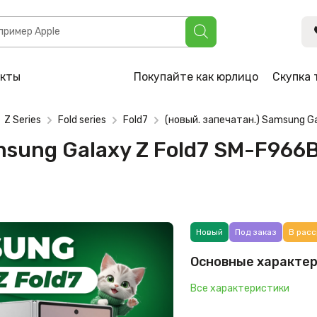
axy Z Fold7 SM-F966B/DS 12GB/256GB (серебристый)
акты
Покупайте как юрлицо
Скупка 
Z Series
Fold series
Fold7
(новый. запечатан.) Samsung 
amsung Galaxy Z Fold7 SM-F96
Новый
Под заказ
В расс
Основные характе
Все характеристики