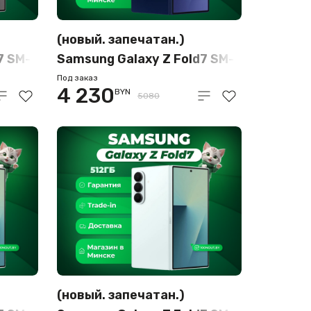
(новый. запечатан.)
7 SM-
Samsung Galaxy Z Fold7 SM-
B
F966B/DS 12GB/512GB
Под заказ
4 230
BYN
(синий)
5080
(новый. запечатан.)