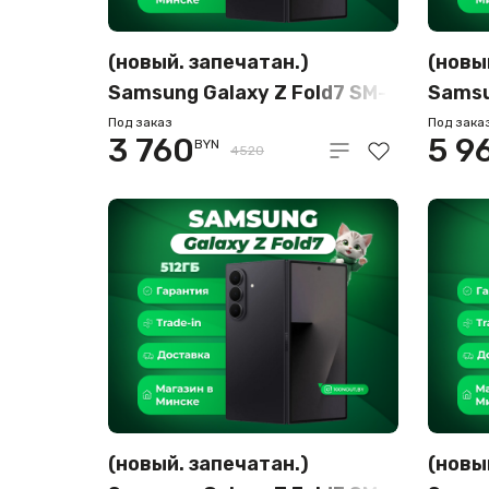
(новый. запечатан.)
(новы
Samsung Galaxy Z Fold7 SM-
Samsu
F966B/DS 12GB/256GB
F966B
Под заказ
Под зака
3 760
5 9
BYN
(черный)
4520
(новый. запечатан.)
(новы