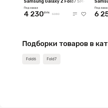
Samsung Galaxy Z Fold7 SM-
Samsu
F966B/DS 12GB/512GB
F966B
Под заказ
Под зака
4 230
6 2
BYN
(черный)
(сере
5080
Подборки товаров в ка
Fold6
Fold7