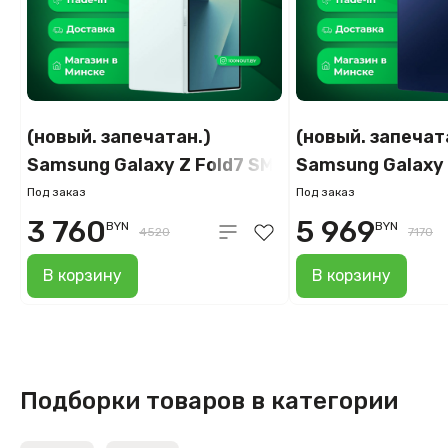
(новый. запечатан.)
(новый. запечат
Samsung Galaxy Z Fold7 SM-
Samsung Galaxy 
F966B/DS 12GB/256GB
F966B/DS 16GB
Под заказ
Под заказ
(мятный)
(синий)
3 760
5 969
BYN
BYN
4520
7170
В корзину
В корзину
Подборки товаров в категории