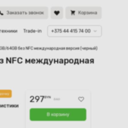
BYN
Заказать звонок
Корзина
техники
Trade-in
+375 44 415 74 00
 4GB/64GB без NFC международная версия (черный)
без NFC международная
рочку
297
BYN
360
ристики
В корзину