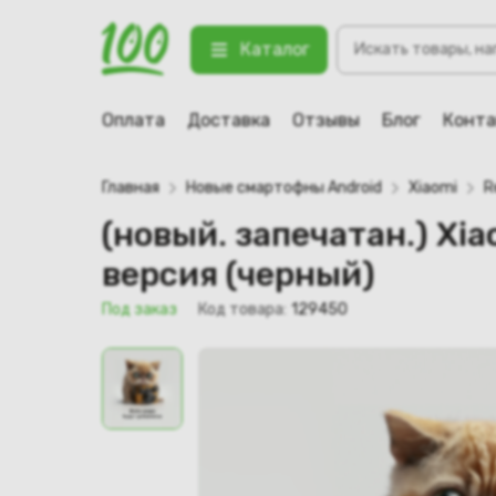
Поиск
(новый. запечатан.) Xiaomi Redm
Каталог
товаров
123 Под заказ
Оплата
Доставка
Отзывы
Блог
Конт
Главная
Новые смартофны Android
Xiaomi
R
(новый. запечатан.) X
версия (черный)
Под заказ
Код товара:
129450