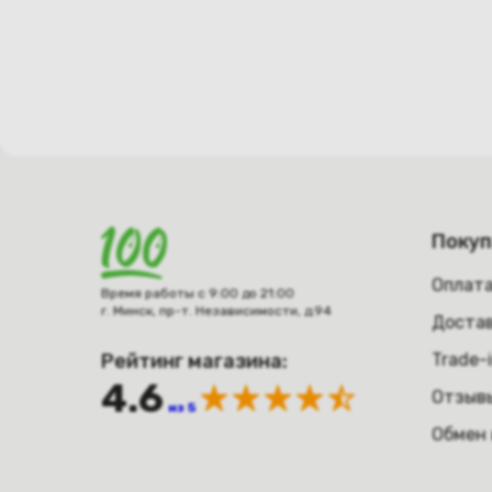
Поку
Оплат
Время работы с 9:00 до 21:00
г. Минск, пр-т. Независимости, д.94
Достав
Рейтинг магазина:
Trade-
4.6
Отзыв
из 5
Обмен 