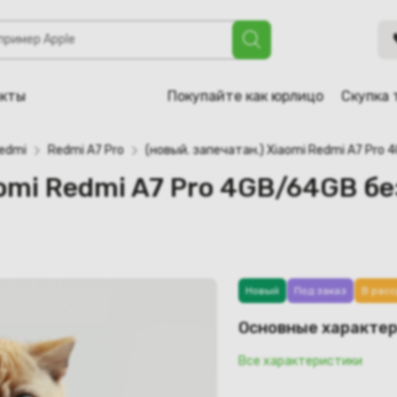
i A7 Pro 4GB/64GB без NFC международная версия (черный)
акты
Покупайте как юрлицо
Скупка 
edmi
Redmi A7 Pro
(новый. запечатан.) Xiaomi Redmi A7 Pro
iaomi Redmi A7 Pro 4GB/64GB 
Новый
Под заказ
В расс
Основные характе
Все характеристики