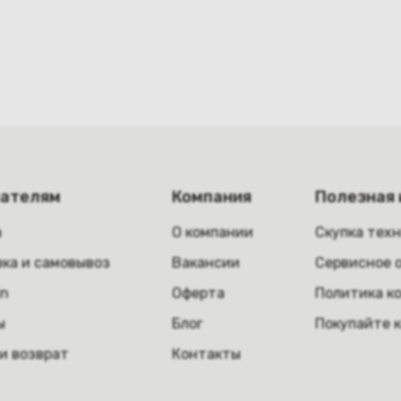
пателям
Компания
Полезная
а
О компании
Скупка тех
ка и самовывоз
Вакансии
Сервисное 
in
Оферта
Политика к
ы
Блог
Покупайте 
и возврат
Контакты