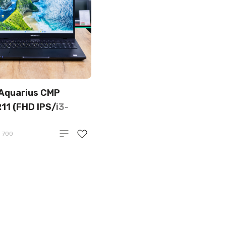
Aquarius CMP
11 (FHD IPS/i3-
GB/SSD 256GB)
700