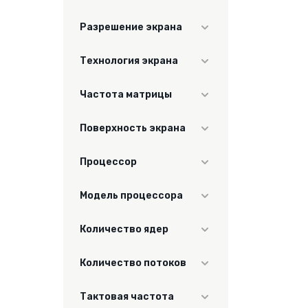
Нет
Разрешение экрана
FHD 1920x1080
Технология экрана
IPS
Частота матрицы
60
Поверхность экрана
матовый
Процессор
Intel Core i3
Модель процессора
Intel Core i3-1125G4
Количество ядер
4
Количество потоков
8
Тактовая частота