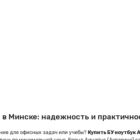
s в Минске: надежность и практично
ние для офисных задач или учебы?
Купить БУ ноутбук 
ку» по минимальной цене. Бренд Aquarius (Аквариус) з