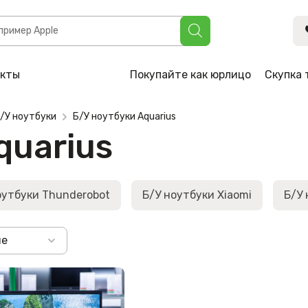
акты
Покупайте как юрлицо
Скупка 
/У ноутбуки
Б/У ноутбуки Aquarius
quarius
оутбуки Thunderobot
Б/У ноутбуки Xiaomi
Б/У 
не