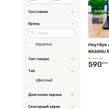
Состояние
хорошее
Бренд
Aquarius
Ноутбук 
NS685U R
11gen/8
В наличии
Тип товара
590
BYN
Ноутбук
Тип
офисный
Диагональ экрана
15.6"
Сенсорный экран