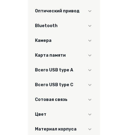
Да
Оптический привод
Нет
Bluetooth
Да
Камера
Да
Карта памяти
Да
Всего USB type A
2
Всего USB type C
2
Сотовая связь
нет
Цвет
черный
Материал корпуса