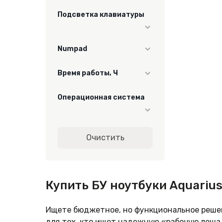
пластик/металл
Подсветка клавиатуры
Да
Numpad
Да
Время работы, Ч
2-4
Операционная система
Windows 11
Очистить
Купить БУ ноутбуки Aquariu
Ищете бюджетное, но функциональное реше
для тех, кто ищет надежную «рабочую лошад