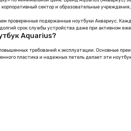
корпоративный сектор и образовательные учреждения, г
ем проверенные подержанные ноутбуки Аквариус. Кажд
 долгий срок службы устройства даже при активном еж
утбук Aquarius?
повышенных требований к эксплуатации. Основные преи
енного пластика и надежных петель делает эти ноутбу
от современных ультрабуков, Aquarius часто сохраняют 
переходники.
ойств позволяет легко проводить апгрейд — увеличива
оутбук Aquarius БУ?
оступных брендов на вторичном рынке, позволяющий по
тлично справляются со стандартным набором задач:
ми, таблицами Excel и базами данных.
иант для школьников и студентов для видеосвязи, под
тернете, просмотр фильмов и работа с социальными сет