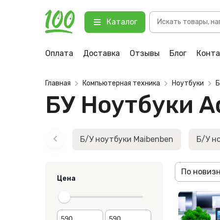
Поиск
Каталог
товаров
Оплата
Доставка
Отзывы
Блог
Конт
Главная
Компьютерная техника
Ноутбуки
Б
БУ Ноутбуки A
Б/У ноутбуки Maibenben
Б/У н
По новиз
Цена