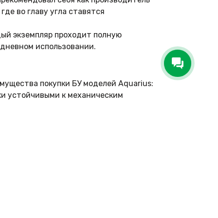
де во главу угла ставятся
ый экземпляр проходит полную
едневном использовании.
мущества покупки БУ моделей Aquarius:
ки устойчивыми к механическим
полный набор разъемов (USB, HDMI, LAN),
ть объем оперативной памяти или заменять
лучить полноценный ноутбук для работы за
готовки рефератов и презентаций.
ями.