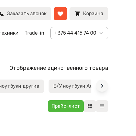
Заказать звонок
Корзина
техники
Trade-in
+375 44 415 74 00
Отображение единственного товара
ноутбуки другие
Б/У ноутбуки Acer
Б/У ноутб