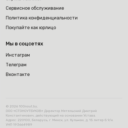
Сервисное обслуживание
Политика конфиденциальности
Покупайте как юрлицо
Мы в соцсетях
Инстаграм
Телеграм
Вконтакте
© 2026 100nout.by,
ООО «СТОНОУТБУКОВ» Директор Метельский Дмитрий
Константинович, действующий на основании Устава.
Адрес: 220100, Беларусь, г. Минск, ул. Кульман, д. 15 литер Б 9/к.
УНП 193664989