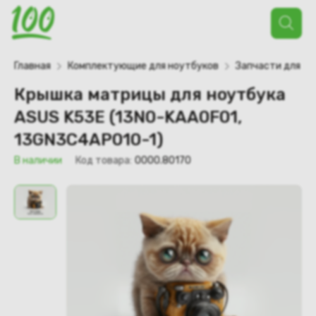
Поиск
товаров
Главная
Комплектующие для ноутбуков
Запчасти для но
Крышка матрицы для ноутбука
ASUS K53E (13N0-KAA0F01,
13GN3C4AP010-1)
В наличии
Код товара:
0000.80170