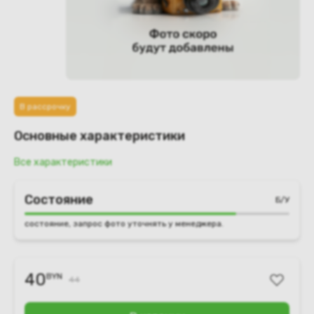
В рассрочку
Основные характеристики
Все характеристики
Состояние
Б/У
состояние, запрос фото уточнять у менеджера.
40
BYN
44