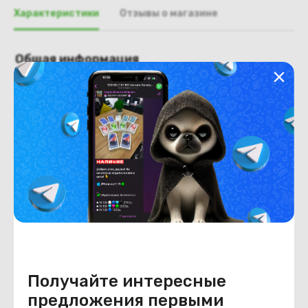
Характеристики
Отзывы о магазине
Общая информация
Производитель
Asus
Тип товара
Крышка матрицы
Состояние
Недостатки
состояние, запрос фото
уточнять у менеджера.
Состояние
Б/У
Внешний вид
состояние, запрос фото
уточнять у менеджера.
Получайте интересные
предложения первыми