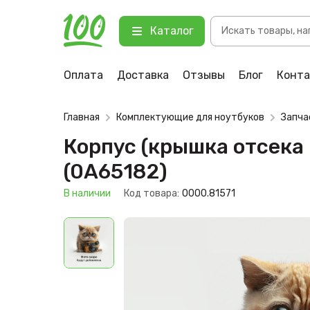
Поиск
Корпус (крышка отсека HDD, RAM)
Каталог
товаров
123 В наличии
Оплата
Доставка
Отзывы
Блог
Конт
Главная
Комплектующие для ноутбуков
Запча
Корпус (крышка отсека 
(0A65182)
В наличии
Код товара:
0000.81571