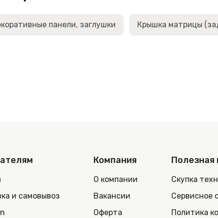
коративные панели, заглушки
Крышка матрицы (за
пателям
Компания
Полезная
а
О компании
Скупка тех
ка и самовывоз
Вакансии
Сервисное 
in
Оферта
Политика к