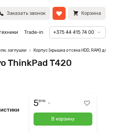
BYN
Заказать звонок
Корзина
техники
Trade-in
+375 44 415 74 00
ли, заглушки
Корпус (крышка отсека HDD, RAM) для ноутбука ️
vo ThinkPad T420
5
BYN
6
ристики
В корзину