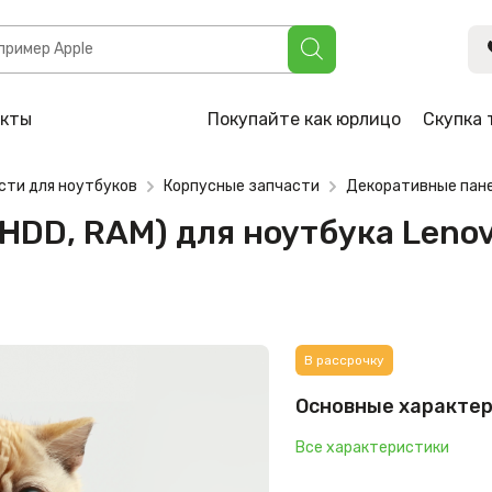
 для ноутбука ️Lenovo ThinkPad T420 (0A65182)
акты
Покупайте как юрлицо
Скупка 
сти для ноутбуков
Корпусные запчасти
Декоративные пане
HDD, RAM) для ноутбука ️Leno
В рассрочку
Основные характе
Все характеристики