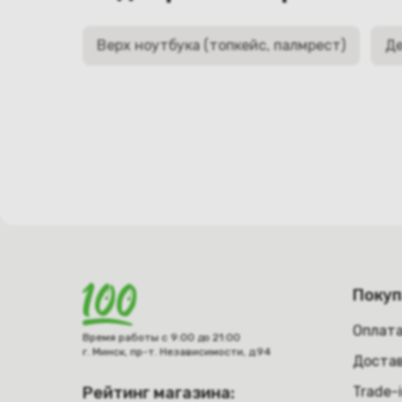
Верх ноутбука (топкейс, палмрест)
Де
Поку
Оплат
Время работы с 9:00 до 21:00
г. Минск, пр-т. Независимости, д.94
Достав
Рейтинг магазина:
Trade-