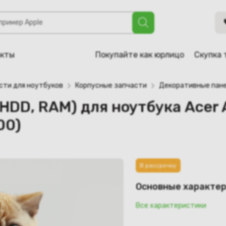
для ноутбука Acer Aspire 5520, 5310, 5315, 5720, 5710 (AP
акты
Покупайте как юрлицо
Скупка 
сти для ноутбуков
Корпусные запчасти
Декоративные пане
DD, RAM) для ноутбука Acer As
00)
В рассрочку
Основные характе
Все характеристики