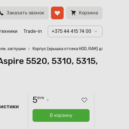
01K000A00)
BYN
Заказать звонок
Корзина
техники
Trade-in
+375 44 415 74 00
ли, заглушки
Корпус (крышка отсека HDD, RAM) для ноутбука Ac
pire 5520, 5310, 5315,
5
BYN
6
ристики
В корзину