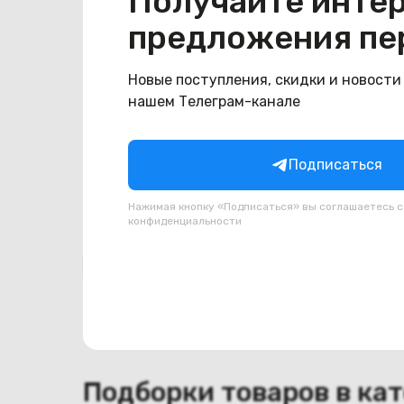
Получайте инте
Общая информация
предложения пе
Производитель
Acer
Тип товара
Крышка отсека wi-fi
Новые поступления, скидки и новости
нашем Телеграм-канале
Состояние
Состояние
удовлетворительное
Подписаться
Нажимая кнопку «Подписаться» вы соглашаетесь 
конфиденциальности
Похожие товары
Подборки товаров в ка