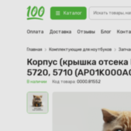
Поиск
Корпус (крышка отсека HDD, RAM) 
Каталог
товаров
123 В наличии
Оплата
Доставка
Отзывы
Блог
Конт
Главная
Комплектующие для ноутбуков
Запча
Корпус (крышка отсека H
5720, 5710 (AP01K000A
В наличии
Код товара:
0000.81552