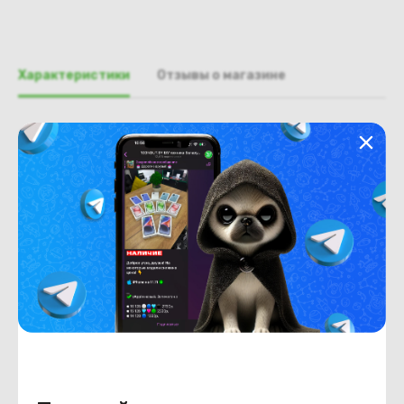
Характеристики
Отзывы о магазине
Общая информация
Производитель
Toshiba
Тип
2-в-1 (съемная клавиатура)
Тип товара
Поддон, нижняя часть, корыто
Состояние
Недостатки
состояние, запрос фото
уточнять у менеджера.
Состояние
Б/У
Внешний вид
состояние, запрос фото
уточнять у менеджера.