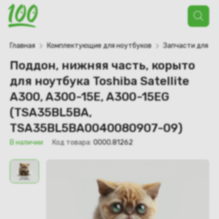
Поиск
товаров
Главная
Комплектующие для ноутбуков
Запчасти для но
Поддон, нижняя часть, корыто
для ноутбука Toshiba Satellite
A300, A300-15E, A300-15EG
(TSA35BL5BA,
TSA35BL5BA0040080907-09)
В наличии
Код товара:
0000.81262