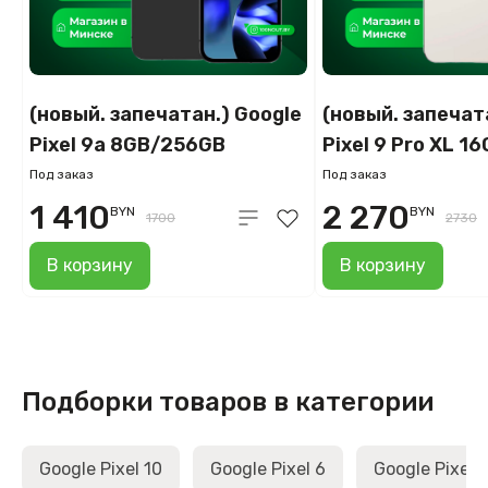
(новый. запечатан.) Google
(новый. запечат
Pixel 9a 8GB/256GB
Pixel 9 Pro XL 
(обсидиан)
(фарфор)
Под заказ
Под заказ
1 410
2 270
BYN
BYN
1700
2730
В корзину
В корзину
Подборки товаров в категории
Google Pixel 10
Google Pixel 6
Google Pixel 7