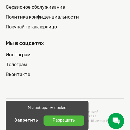
Сервисное обслуживание
Политика конфиденциальности
Покупайте как юрлицо
Мы в соцсетях
Инстаграм
Телеграм
Вконтакте
© 2026 100nout.by,
Мы собираем cookie
ООО «СТОНОУТБУКОВ» Директор Метельский Дмитрий
Константинович, действующий на основании Устава.
Запретить
Разрешить
Адрес: 220100, Беларусь, г. Минск, ул. Кульман, д. 15 литер Б 9/к.
УНП 193664989